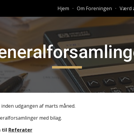
Hjem
Om Foreningen
Værd a
ip to main content
Skip to navigat
eneralforsamling
t inden udgangen af marts måned.
eralforsamlinger med bilag.
 til
Referater